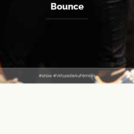
Bounce
#show #VirtuositéAuFéminin
All 4 House > Paradox-sal
Création 2015
Durée : 20 min / 40 min
Tout public - à partir de 6 ans