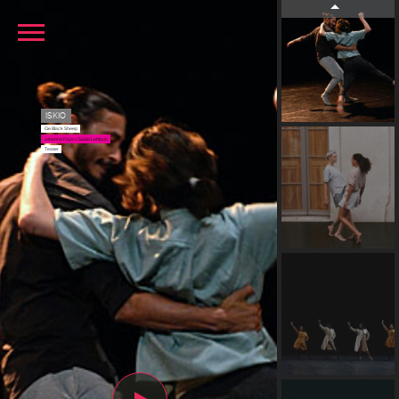
ISKIO
Cie Black Sheep
Johanna Faye > Saïdo Lehlouh
Teaser