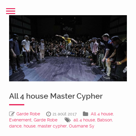
All 4 house Master Cypher
Garde Robe
21 août 2017
All 4 house
,
Evènement
,
Garde Robe
all 4 house
,
Babson
,
dance
,
house
,
master cypher
,
Ousmane Sy