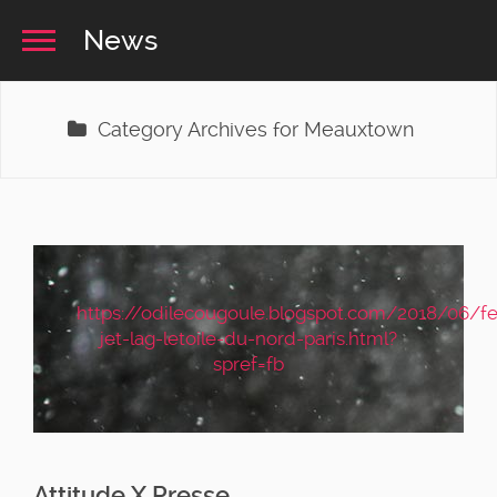
News
Category Archives for Meauxtown
https://odilecougoule.blogspot.com/2018/06/fes
jet-lag-letoile-du-nord-paris.html?
spref=fb
Attitude X Presse