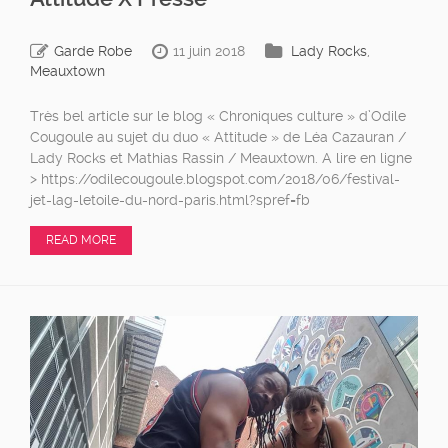
Garde Robe
11 juin 2018
Lady Rocks
,
Meauxtown
Très bel article sur le blog « Chroniques culture » d’Odile
Cougoule au sujet du duo « Attitude » de Léa Cazauran /
Lady Rocks et Mathias Rassin / Meauxtown. A lire en ligne
> https://odilecougoule.blogspot.com/2018/06/festival-
jet-lag-letoile-du-nord-paris.html?spref=fb
READ MORE