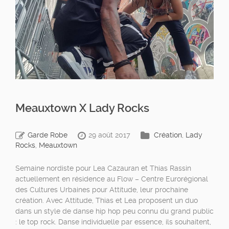
Meauxtown X Lady Rocks
Garde Robe
29 août 2017
Création
,
Lady
Rocks
,
Meauxtown
Semaine nordiste pour Lea Cazauran et Thias Rassin
actuellement en résidence au Flow – Centre Eurorégional
des Cultures Urbaines pour Attitude, leur prochaine
création. Avec Attitude, Thias et Lea proposent un duo
dans un style de danse hip hop peu connu du grand public
: le top rock. Danse individuelle par essence, ils souhaitent,