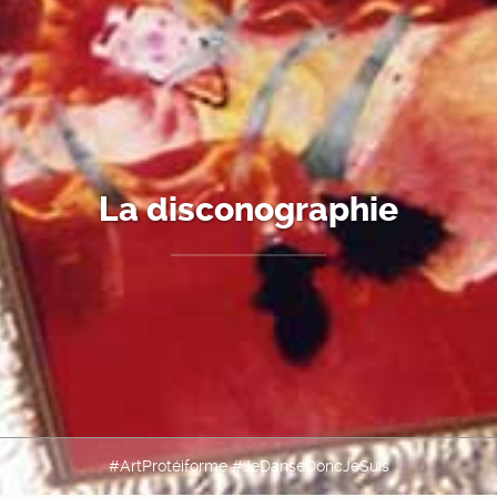
La disconographie
#ArtProtéiforme #JeDanseDoncJeSuis